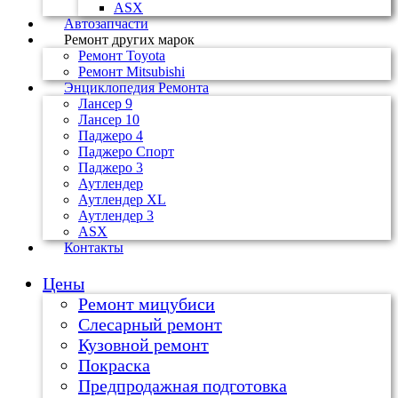
ASX
Автозапчасти
Ремонт других марок
Ремонт Toyota
Ремонт Mitsubishi
Энциклопедия Ремонта
Лансер 9
Лансер 10
Паджеро 4
Паджеро Спорт
Паджеро 3
Аутлендер
Аутлендер ХL
Аутлендер 3
ASX
Контакты
Цены
Ремонт мицубиси
Слесарный ремонт
Кузовной ремонт
Покраска
Предпродажная подготовка