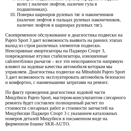
колес ( наличие люфтов, наличие гула в
подшипниках).
Поверка шарниров рулевых тяг и наконечников
(наличие люфтов в пальцах рулевых наконечников,
наличие люфтов в шарнирах рулевых тяг).
Своевременное обслуживание и диагностика подвески на
Pajero Sport 3 дает возможность выявить на ранних этапах
выход из строя различных элементов подвески.
Неисправные амортизаторы на Паджеро Спорт 3,
поврежденные втулки стабилизатора, изношенные
сайлентблоки рычагов – все эти неисправности напрямую
влияют на ходовые качества автомобиля которым мы
управляем. Диагностика подвески на Mitsubishi Pajero Sport
3 дает возможность эксплуатировать автомобиль безопасно
и комфортно, с наименьшими затратами на ремонт.
По факту проведения диагностики ходовой части
Мицубиси Pajero Sport, мастером-консультантом слесарного
ремонта будет составлен полноценный расчет по
стоимости слесарных работ и стоимости запчастей на
Мицубисши Паджеро Спорт 3 с указанием каталожных
номеров деталей Мицубиси в письменном виде на
фирменном бланке SKR-AUTO.