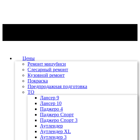
Цены
Ремонт мицубиси
Слесарный ремонт
Кузовной ремонт
Покраска
Предпродажная подготовка
ТО
Лансер 9
Лансер 10
Паджеро 4
Паджеро Спорт
Паджеро Спорт 3
Аутлендер
Аутлендер ХL
Аутлендер 3