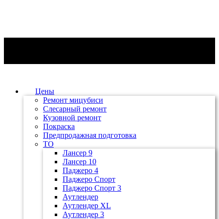
Цены
Ремонт мицубиси
Слесарный ремонт
Кузовной ремонт
Покраска
Предпродажная подготовка
ТО
Лансер 9
Лансер 10
Паджеро 4
Паджеро Спорт
Паджеро Спорт 3
Аутлендер
Аутлендер ХL
Аутлендер 3