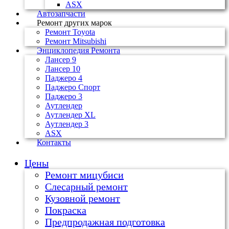
ASX
Автозапчасти
Ремонт других марок
Ремонт Toyota
Ремонт Mitsubishi
Энциклопедия Ремонта
Лансер 9
Лансер 10
Паджеро 4
Паджеро Спорт
Паджеро 3
Аутлендер
Аутлендер ХL
Аутлендер 3
ASX
Контакты
Цены
Ремонт мицубиси
Слесарный ремонт
Кузовной ремонт
Покраска
Предпродажная подготовка