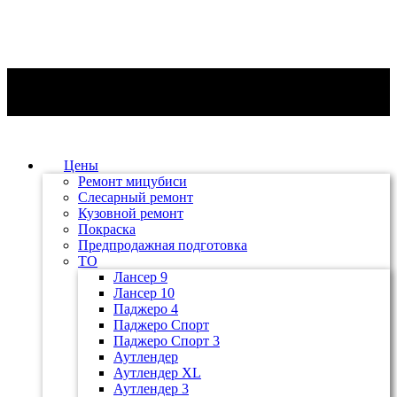
Цены
Ремонт мицубиси
Слесарный ремонт
Кузовной ремонт
Покраска
Предпродажная подготовка
ТО
Лансер 9
Лансер 10
Паджеро 4
Паджеро Спорт
Паджеро Спорт 3
Аутлендер
Аутлендер ХL
Аутлендер 3