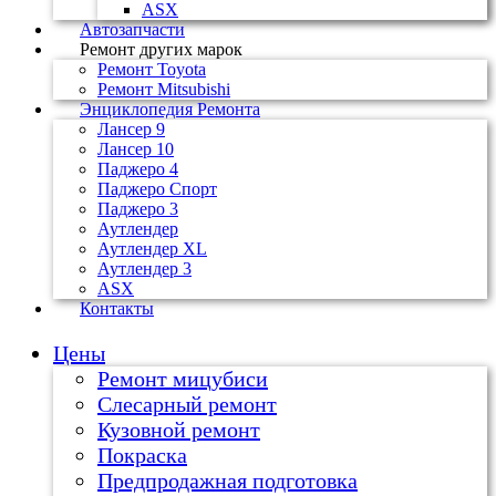
ASX
Автозапчасти
Ремонт других марок
Ремонт Toyota
Ремонт Mitsubishi
Энциклопедия Ремонта
Лансер 9
Лансер 10
Паджеро 4
Паджеро Спорт
Паджеро 3
Аутлендер
Аутлендер ХL
Аутлендер 3
ASX
Контакты
Цены
Ремонт мицубиси
Слесарный ремонт
Кузовной ремонт
Покраска
Предпродажная подготовка