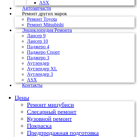
ASX
Автозапчасти
Ремонт других марок
Ремонт Toyota
Ремонт Mitsubishi
Энциклопедия Ремонта
Лансер 9
Лансер 10
Паджеро 4
Паджеро Спорт
Паджеро 3
Аутлендер
Аутлендер ХL
Аутлендер 3
ASX
Контакты
Цены
Ремонт мицубиси
Слесарный ремонт
Кузовной ремонт
Покраска
Предпродажная подготовка