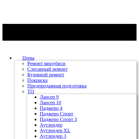
Цены
Ремонт мицубиси
Слесарный ремонт
Кузовной ремонт
Покраска
Предпродажная подготовка
ТО
Лансер 9
Лансер 10
Паджеро 4
Паджеро Спорт
Паджеро Спорт 3
Аутлендер
Аутлендер ХL
Аутлендер 3