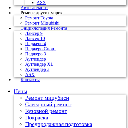
ASX
Автозапчасти
Ремонт других марок
Ремонт Toyota
Ремонт Mitsubishi
Энциклопедия Ремонта
Лансер 9
Лансер 10
Паджеро 4
Паджеро Спорт
Паджеро 3
Аутлендер
Аутлендер ХL
Аутлендер 3
ASX
Контакты
Цены
Ремонт мицубиси
Слесарный ремонт
Кузовной ремонт
Покраска
Предпродажная подготовка