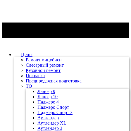
Цены
Ремонт мицубиси
Слесарный ремонт
Кузовной ремонт
Покраска
Предпродажная подготовка
ТО
Лансер 9
Лансер 10
Паджеро 4
Паджеро Спорт
Паджеро Спорт 3
Аутлендер
Аутлендер ХL
Аутлендер 3