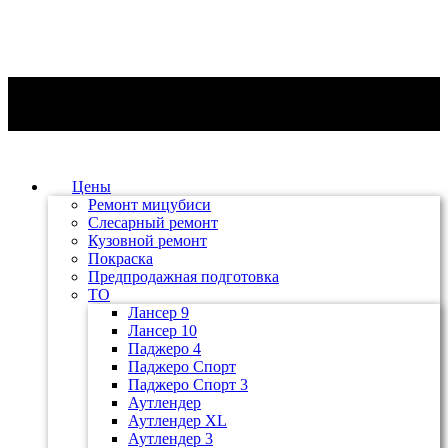
Цены
Ремонт мицубиси
Слесарный ремонт
Кузовной ремонт
Покраска
Предпродажная подготовка
ТО
Лансер 9
Лансер 10
Паджеро 4
Паджеро Спорт
Паджеро Спорт 3
Аутлендер
Аутлендер ХL
Аутлендер 3