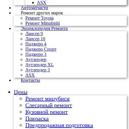
ASX
Автозапчасти
Ремонт других марок
Ремонт Toyota
Ремонт Mitsubishi
Энциклопедия Ремонта
Лансер 9
Лансер 10
Паджеро 4
Паджеро Спорт
Паджеро 3
Аутлендер
Аутлендер ХL
Аутлендер 3
ASX
Контакты
Цены
Ремонт мицубиси
Слесарный ремонт
Кузовной ремонт
Покраска
Предпродажная подготовка