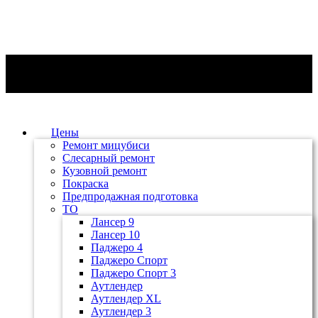
Цены
Ремонт мицубиси
Слесарный ремонт
Кузовной ремонт
Покраска
Предпродажная подготовка
ТО
Лансер 9
Лансер 10
Паджеро 4
Паджеро Спорт
Паджеро Спорт 3
Аутлендер
Аутлендер ХL
Аутлендер 3