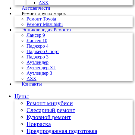
ASX
Автозапчасти
Ремонт других марок
Ремонт Toyota
Ремонт Mitsubishi
Энциклопедия Ремонта
Лансер 9
Лансер 10
Паджеро 4
Паджеро Спорт
Паджеро 3
Аутлендер
Аутлендер ХL
Аутлендер 3
ASX
Контакты
Цены
Ремонт мицубиси
Слесарный ремонт
Кузовной ремонт
Покраска
Предпродажная подготовка