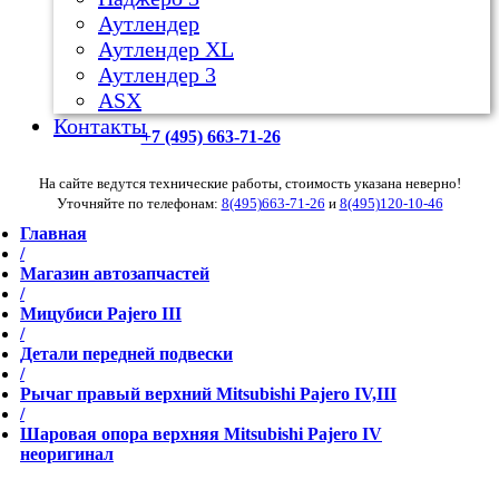
Аутлендер
Аутлендер ХL
Аутлендер 3
ASX
Контакты
+7 (495) 663-71-26
На сайте ведутся технические работы, стоимость указана неверно!
Уточняйте по телефонам:
8(495)663-71-26
и
8(495)120-10-46
Главная
/
Магазин автозапчастей
/
Мицубиси Pajero III
/
Детали передней подвески
/
Рычаг правый верхний Mitsubishi Pajero IV,III
/
Шаровая опора верхняя Mitsubishi Pajero IV
неоригинал