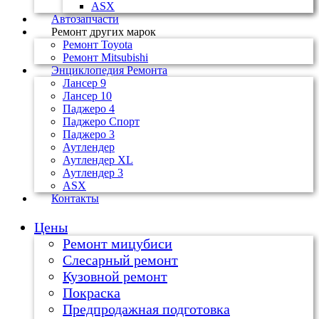
ASX
Автозапчасти
Ремонт других марок
Ремонт Toyota
Ремонт Mitsubishi
Энциклопедия Ремонта
Лансер 9
Лансер 10
Паджеро 4
Паджеро Спорт
Паджеро 3
Аутлендер
Аутлендер ХL
Аутлендер 3
ASX
Контакты
Цены
Ремонт мицубиси
Слесарный ремонт
Кузовной ремонт
Покраска
Предпродажная подготовка