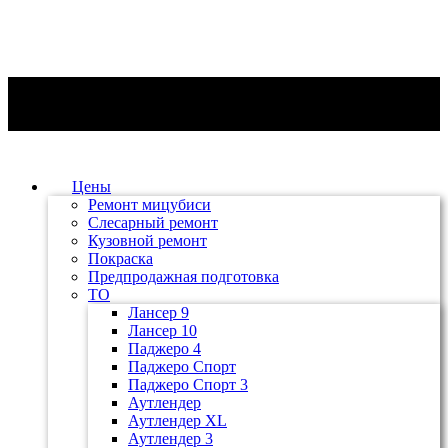
Цены
Ремонт мицубиси
Слесарный ремонт
Кузовной ремонт
Покраска
Предпродажная подготовка
ТО
Лансер 9
Лансер 10
Паджеро 4
Паджеро Спорт
Паджеро Спорт 3
Аутлендер
Аутлендер ХL
Аутлендер 3