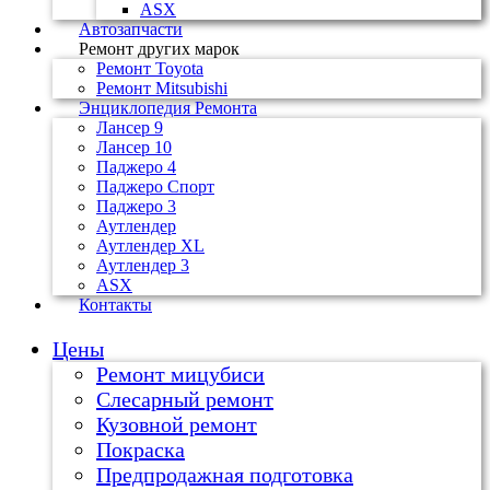
ASX
Автозапчасти
Ремонт других марок
Ремонт Toyota
Ремонт Mitsubishi
Энциклопедия Ремонта
Лансер 9
Лансер 10
Паджеро 4
Паджеро Спорт
Паджеро 3
Аутлендер
Аутлендер ХL
Аутлендер 3
ASX
Контакты
Цены
Ремонт мицубиси
Слесарный ремонт
Кузовной ремонт
Покраска
Предпродажная подготовка