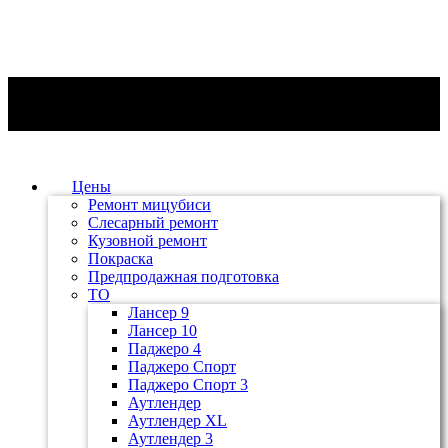
Цены
Ремонт мицубиси
Слесарный ремонт
Кузовной ремонт
Покраска
Предпродажная подготовка
ТО
Лансер 9
Лансер 10
Паджеро 4
Паджеро Спорт
Паджеро Спорт 3
Аутлендер
Аутлендер ХL
Аутлендер 3