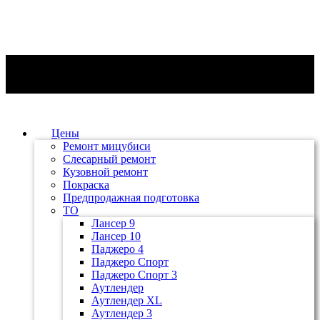
Цены
Ремонт мицубиси
Слесарный ремонт
Кузовной ремонт
Покраска
Предпродажная подготовка
ТО
Лансер 9
Лансер 10
Паджеро 4
Паджеро Спорт
Паджеро Спорт 3
Аутлендер
Аутлендер ХL
Аутлендер 3