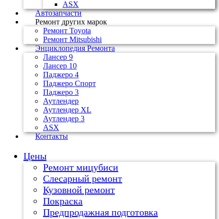
ASX
Автозапчасти
Ремонт других марок
Ремонт Toyota
Ремонт Mitsubishi
Энциклопедия Ремонта
Лансер 9
Лансер 10
Паджеро 4
Паджеро Спорт
Паджеро 3
Аутлендер
Аутлендер ХL
Аутлендер 3
ASX
Контакты
Цены
Ремонт мицубиси
Слесарный ремонт
Кузовной ремонт
Покраска
Предпродажная подготовка