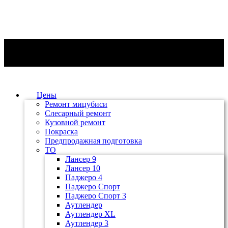
Цены
Ремонт мицубиси
Слесарный ремонт
Кузовной ремонт
Покраска
Предпродажная подготовка
ТО
Лансер 9
Лансер 10
Паджеро 4
Паджеро Спорт
Паджеро Спорт 3
Аутлендер
Аутлендер ХL
Аутлендер 3