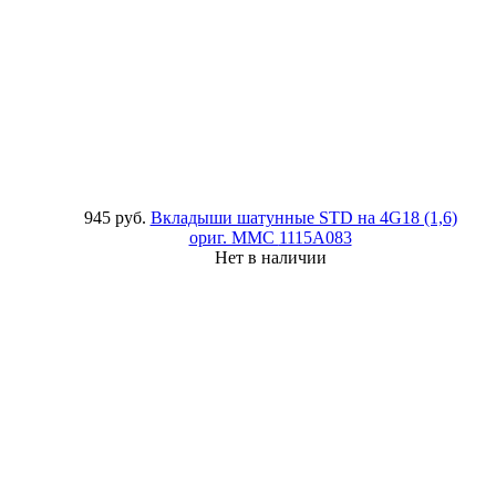
945 руб.
Вкладыши шатунные STD на 4G18 (1,6)
ориг. MMC
1115A083
Нет в наличии