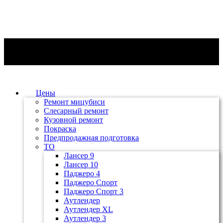
Цены
Ремонт мицубиси
Слесарный ремонт
Кузовной ремонт
Покраска
Предпродажная подготовка
ТО
Лансер 9
Лансер 10
Паджеро 4
Паджеро Спорт
Паджеро Спорт 3
Аутлендер
Аутлендер ХL
Аутлендер 3