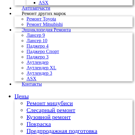
ASX
Автозапчасти
Ремонт других марок
Ремонт Toyota
Ремонт Mitsubishi
Энциклопедия Ремонта
Лансер 9
Лансер 10
Паджеро 4
Паджеро Спорт
Паджеро 3
Аутлендер
Аутлендер ХL
Аутлендер 3
ASX
Контакты
Цены
Ремонт мицубиси
Слесарный ремонт
Кузовной ремонт
Покраска
Предпродажная подготовка