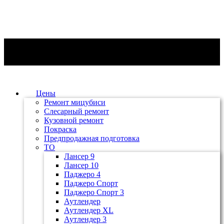
Цены
Ремонт мицубиси
Слесарный ремонт
Кузовной ремонт
Покраска
Предпродажная подготовка
ТО
Лансер 9
Лансер 10
Паджеро 4
Паджеро Спорт
Паджеро Спорт 3
Аутлендер
Аутлендер ХL
Аутлендер 3