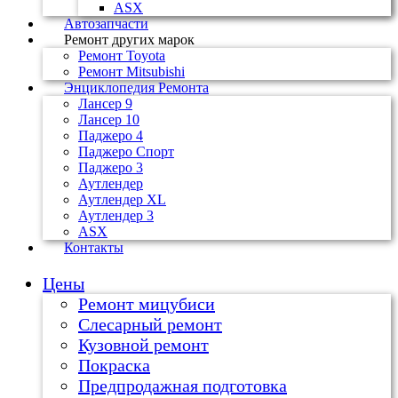
ASX
Автозапчасти
Ремонт других марок
Ремонт Toyota
Ремонт Mitsubishi
Энциклопедия Ремонта
Лансер 9
Лансер 10
Паджеро 4
Паджеро Спорт
Паджеро 3
Аутлендер
Аутлендер ХL
Аутлендер 3
ASX
Контакты
Цены
Ремонт мицубиси
Слесарный ремонт
Кузовной ремонт
Покраска
Предпродажная подготовка