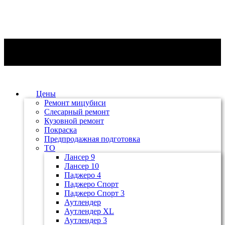
Цены
Ремонт мицубиси
Слесарный ремонт
Кузовной ремонт
Покраска
Предпродажная подготовка
ТО
Лансер 9
Лансер 10
Паджеро 4
Паджеро Спорт
Паджеро Спорт 3
Аутлендер
Аутлендер ХL
Аутлендер 3