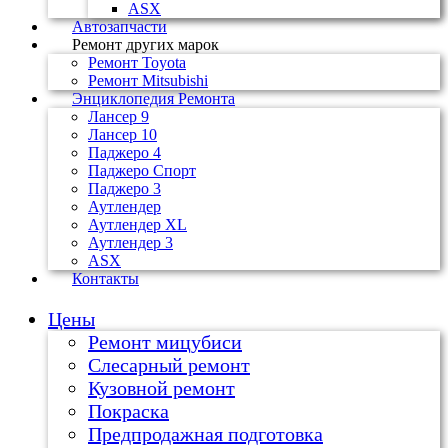
ASX
Автозапчасти
Ремонт других марок
Ремонт Toyota
Ремонт Mitsubishi
Энциклопедия Ремонта
Лансер 9
Лансер 10
Паджеро 4
Паджеро Спорт
Паджеро 3
Аутлендер
Аутлендер ХL
Аутлендер 3
ASX
Контакты
Цены
Ремонт мицубиси
Слесарный ремонт
Кузовной ремонт
Покраска
Предпродажная подготовка