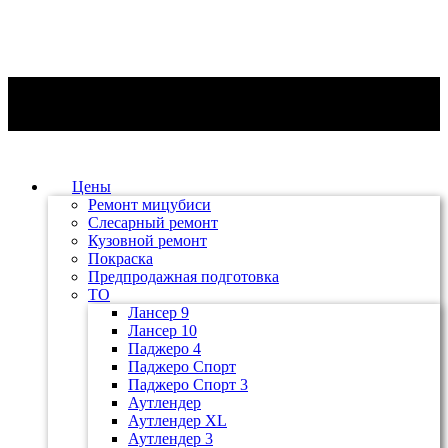
Цены
Ремонт мицубиси
Слесарный ремонт
Кузовной ремонт
Покраска
Предпродажная подготовка
ТО
Лансер 9
Лансер 10
Паджеро 4
Паджеро Спорт
Паджеро Спорт 3
Аутлендер
Аутлендер ХL
Аутлендер 3