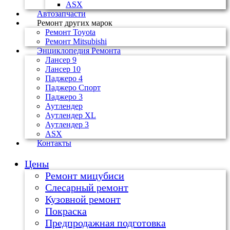
ASX
Автозапчасти
Ремонт других марок
Ремонт Toyota
Ремонт Mitsubishi
Энциклопедия Ремонта
Лансер 9
Лансер 10
Паджеро 4
Паджеро Спорт
Паджеро 3
Аутлендер
Аутлендер ХL
Аутлендер 3
ASX
Контакты
Цены
Ремонт мицубиси
Слесарный ремонт
Кузовной ремонт
Покраска
Предпродажная подготовка