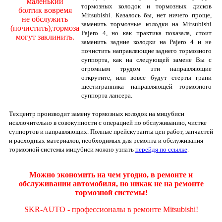
маленький
тормозных колодок и тормозных дисков
болтик вовремя
Mitsubishi.
Казалось бы, нет ничего проще,
не обслужить
заменить тормозные колодки на Mitsubishi
(почистить),
тормоза
Pajero 4, но как практика показала, стоит
могут заклинить.
заменить задние колодки на Pajero 4 и не
почистить направляющие заднего тормозного
суппорта, как на следующей замене Вы с
огромным трудом эти направляющие
открутите, или вовсе будут стерты грани
шестигранника направляющей тормозного
суппорта лансера.
Техцентр производит замену тормозных колодок на мицубиси
исключительно в совокупности с операцией по обслуживанию, чистке
суппортов и направляющих. Полные прейскуранты цен работ, запчастей
и расходных материалов, необходимых для ремонта и обслуживания
тормозной системы мицубиси можно узнать
перейдя по ссылке
.
Можно экономить на чем угодно, в ремонте и
обслуживании автомобиля, но никак не на ремонте
тормозной системы!
SKR-AUTO - профессионалы в ремонте Mitsubishi!