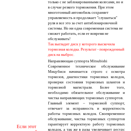
только с не заблокированными колесами, но и
в случае резкого торможения. При этом
многотонный автомобиль сохраняет
управляемость и продолжает "слушаться"
руля и все это за счет антиблокировочной
системы. Но ни одна современная система не
сможет работать, если ее вовремя не
обслуживать!
Так выгладит диск у которого выскочила
тормозная колодка. Результат - поврежденный
диск на выброс.
Направляющая суппорта Mitsubishi
Современное техническое обслуживание
Мицубиси начинается строго с осмотра
тормозов, диагностики тормозных колодок,
проверки состояния тормозных шлангов и
тормозной магистрали. Более того,
необходимо обязательное обслуживание и
чистка направляющих тормозных суппортов.
Главный элемент – тормозной суппорт,
отвечает за исправность и корректность
работы тормозных колодок. Своевременное
обслуживание, чистка тормозных суппортов
гарантирует корректную работу тормозных
Если этот
колодок, а так же в разы увеличивает ресурс