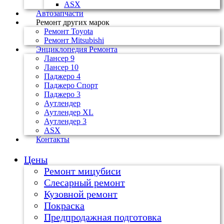
ASX
Автозапчасти
Ремонт других марок
Ремонт Toyota
Ремонт Mitsubishi
Энциклопедия Ремонта
Лансер 9
Лансер 10
Паджеро 4
Паджеро Спорт
Паджеро 3
Аутлендер
Аутлендер ХL
Аутлендер 3
ASX
Контакты
Цены
Ремонт мицубиси
Слесарный ремонт
Кузовной ремонт
Покраска
Предпродажная подготовка