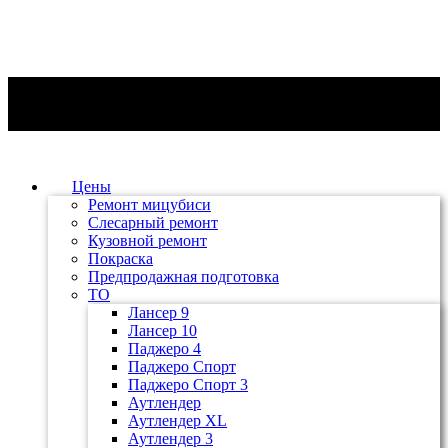
Цены
Ремонт мицубиси
Слесарный ремонт
Кузовной ремонт
Покраска
Предпродажная подготовка
ТО
Лансер 9
Лансер 10
Паджеро 4
Паджеро Спорт
Паджеро Спорт 3
Аутлендер
Аутлендер ХL
Аутлендер 3