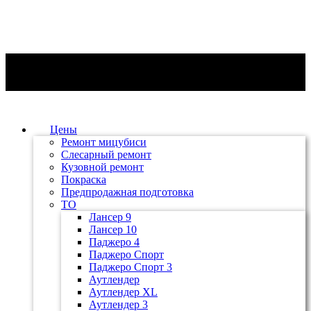
Цены
Ремонт мицубиси
Слесарный ремонт
Кузовной ремонт
Покраска
Предпродажная подготовка
ТО
Лансер 9
Лансер 10
Паджеро 4
Паджеро Спорт
Паджеро Спорт 3
Аутлендер
Аутлендер ХL
Аутлендер 3