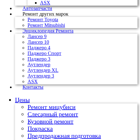
ASX
Автозапчасти
Ремонт других марок
Ремонт Toyota
Ремонт Mitsubishi
Энциклопедия Ремонта
Лансер 9
Лансер 10
Паджеро 4
Паджеро Спорт
Паджеро 3
Аутлендер
Аутлендер ХL
Аутлендер 3
ASX
Контакты
Цены
Ремонт мицубиси
Слесарный ремонт
Кузовной ремонт
Покраска
Предпродажная подготовка