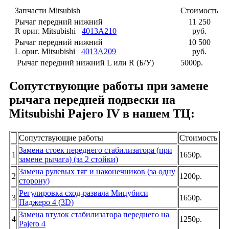
Запчасти Mitsubish
Cтоимость
Рычаг передний нижний
11 250
R ориг. Mitsubishi
4013A210
руб.
Рычаг передний нижний
10 500
L ориг. Mitsubishi
4013A209
руб.
Рычаг передний нижний L или R (Б/У)
5000р.
Сопутствующие работы при замене
рычага передней подвески на
Mitsubishi Pajero IV в нашем TЦ:
Сопутствующие работы
Cтоимость
Замена стоек переднего стабилизатора (при
1
1650р.
замене рычага) (за 2 стойки)
Замена рулевых тяг и наконечников (за одну
2
1200р.
сторону)
Регулировка сход-развала Мицубиси
3
1650р.
Паджеро 4 (3D)
Замена втулок стабилизатора переднего на
4
1250р.
Pajero 4