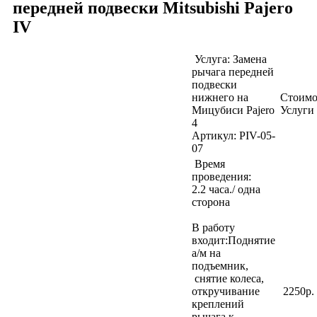
передней подвески Mitsubishi Pajero
IV
Услуга: Замена
рычага передней
подвески
нижнего на
Стоимо
Мицубиси Pajero
Услуги
4
Артикул: PIV-05-
07
Время
проведения:
2.2
часа./ одна
сторона
В работу
входит:Поднятие
а/м на
подъемник,
снятие колеса,
откручивание
2250р.
креплений
рычага к