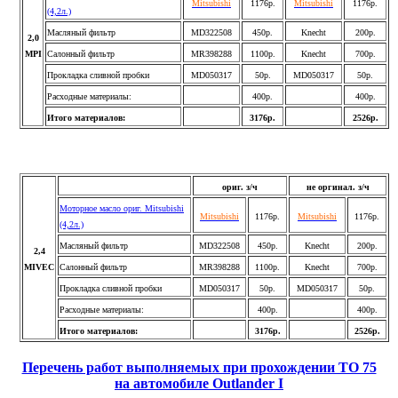
Mitsubishi
1176р.
Mitsubishi
1176р.
(4,2л.)
Масляный фильтр
MD322
508
450р.
Knecht
200р.
2,0
MPI
Салонный фильтр
MR398288
1100р.
Knecht
700р.
Прокладка сливной пробки
MD050317
50р.
MD050317
50
р.
Расходные материалы:
400р.
400р.
Итого материалов:
3176
р.
2526р.
ориг. з/ч
не оргинал. з/ч
Моторное масло ориг. Mitsubishi
Mitsubishi
1176р.
Mitsubishi
1176р.
(4,2л.)
Масляный фильтр
MD322508
450р.
Knecht
20
0р.
2
,4
MIVEC
Салонный фильтр
M
R398288
1100р.
Knecht
700р.
Прокладка сливной пробки
MD050317
50р.
MD050317
50р.
Расходные материалы:
400р.
400р.
Итого материалов:
3176р.
2526р.
Перечень работ выполняемых при прохождении ТО 75
на автомобиле Outlander I