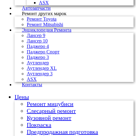
ASX
Автозапчасти
Ремонт других марок
Ремонт Toyota
Ремонт Mitsubishi
Энциклопедия Ремонта
Лансер 9
Лансер 10
Паджеро 4
Паджеро Спорт
Паджеро 3
Аутлендер
Аутлендер ХL
Аутлендер 3
ASX
Контакты
Цены
Ремонт мицубиси
Слесарный ремонт
Кузовной ремонт
Покраска
Предпродажная подготовка