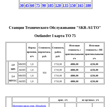
30
45
60
75
90
105
120
135
150
165
180
Станция Технического Обслуживания
"SKR-AUTO"
Outlander I
карта ТО 75
Итоговая
Итоговая
Норма
Стоимость
Стоимость
стоимость с
стоимость с НЕ
времени,
нормочаса,
работ,
оригинальными
оригинальными
н/ч
руб.
руб.
з/ч
з/ч
МКПП
1,8
1710,00
4886,00
4236,00
2,0
MPI
АКПП
1,8
1710,00
4886,00
4236,00
950
МКПП
1,8
1710,00
4886,00
4236,00
2
,4
MIVEC
АКПП
1,8
1710,00
4886,00
4236,00
ориг. з/ч
не оргинал. з/ч
Моторное масло ориг. Mitsubishi