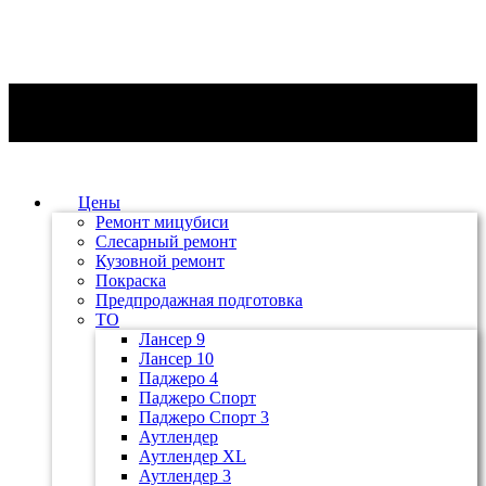
Цены
Ремонт мицубиси
Слесарный ремонт
Кузовной ремонт
Покраска
Предпродажная подготовка
ТО
Лансер 9
Лансер 10
Паджеро 4
Паджеро Спорт
Паджеро Спорт 3
Аутлендер
Аутлендер ХL
Аутлендер 3