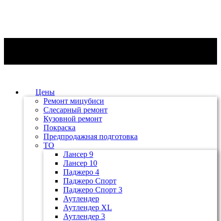
Цены
Ремонт мицубиси
Слесарный ремонт
Кузовной ремонт
Покраска
Предпродажная подготовка
ТО
Лансер 9
Лансер 10
Паджеро 4
Паджеро Спорт
Паджеро Спорт 3
Аутлендер
Аутлендер ХL
Аутлендер 3