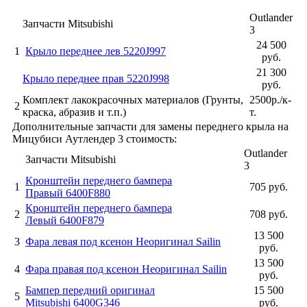
Outlander
Запчасти Mitsubishi
3
24 500
1
Крыло переднее лев 5220J997
руб.
21 300
Крыло переднее прав 5220J998
руб.
Комплект лакокрасочных материалов (Грунты,
2500р./к-
2
краска, абразив и т.п.)
т.
Дополнительные запчасти для замены переднего крыла на
Мицубиси Аутлендер 3 стоимость:
Outlander
Запчасти Mitsubishi
3
Кронштейн переднего бампера
1
705 руб.
Правый 6400F880
Кронштейн переднего бампера
2
708 руб.
Левый 6400F879
13 500
3
Фара левая под ксенон Неоригинал Sailin
руб.
13 500
4
Фара правая под ксенон Неоригинал Sailin
руб.
Бампер передний оригинал
15 500
5
Mitsubishi 6400G346
руб.