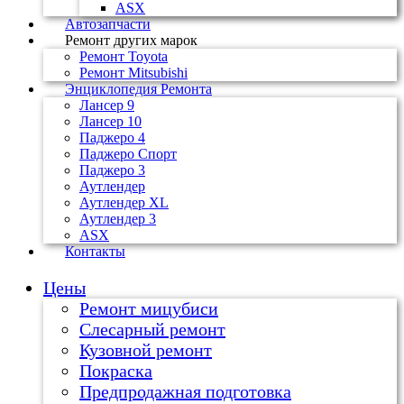
ASX
Автозапчасти
Ремонт других марок
Ремонт Toyota
Ремонт Mitsubishi
Энциклопедия Ремонта
Лансер 9
Лансер 10
Паджеро 4
Паджеро Спорт
Паджеро 3
Аутлендер
Аутлендер ХL
Аутлендер 3
ASX
Контакты
Цены
Ремонт мицубиси
Слесарный ремонт
Кузовной ремонт
Покраска
Предпродажная подготовка