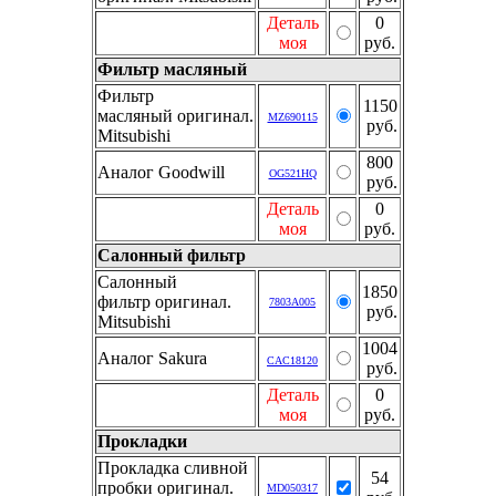
Деталь
0
моя
руб.
Фильтр масляный
Фильтр
1150
масляный оригинал.
MZ690115
руб.
Mitsubishi
800
Аналог Goodwill
OG521HQ
руб.
Деталь
0
моя
руб.
Салонный фильтр
Салонный
1850
фильтр оригинал.
7803A005
руб.
Mitsubishi
1004
Аналог Sakura
CAC18120
руб.
Деталь
0
моя
руб.
Прокладки
Прокладка сливной
54
пробки оригинал.
MD050317