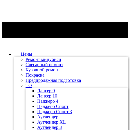
Цены
Ремонт мицубиси
Слесарный ремонт
Кузовной ремонт
Покраска
Предпродажная подготовка
ТО
Лансер 9
Лансер 10
Паджеро 4
Паджеро Спорт
Паджеро Спорт 3
Аутлендер
Аутлендер ХL
Аутлендер 3