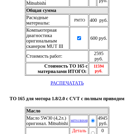
руб.
Mitsubishi
Общая сумма
Расходные
400 руб.
РМТО
материалы:
Компьютерная
диагностика
600 руб.
оригинальным
сканером MUT III
2595
Стоимость работ:
руб.
Стоимость ТО 165 с
11594
материалами ИТОГО:
руб.
РАСПЕЧАТАТЬ
ТО 165 для мотора 1.8/2.0 с CVT с полным приводом
Масло
Масло 5W30 (4,2л.)
4945
MITSUBISHI
оригинал. Mitsubishi
руб.
Деталь
0