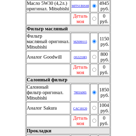
Масло 5W30 (4,2л.)
4945
MITSUBISHI
оригинал. Mitsubishi
руб.
Деталь
0
моя
руб.
Фильтр масляный
Фильтр
1150
масляный оригинал.
MZ690115
руб.
Mitsubishi
800
Аналог Goodwill
OG521HQ
руб.
Деталь
0
моя
руб.
Салонный фильтр
Салонный
1850
фильтр оригинал.
7803A005
руб.
Mitsubishi
1004
Аналог Sakura
CAC18120
руб.
Деталь
0
моя
руб.
Прокладки