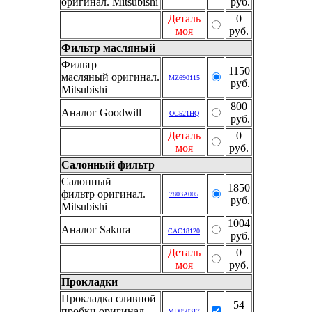
оригинал. Mitsubishi
руб.
Деталь
0
моя
руб.
Фильтр масляный
Фильтр
1150
масляный оригинал.
MZ690115
руб.
Mitsubishi
800
Аналог Goodwill
OG521HQ
руб.
Деталь
0
моя
руб.
Салонный фильтр
Салонный
1850
фильтр оригинал.
7803A005
руб.
Mitsubishi
1004
Аналог Sakura
CAC18120
руб.
Деталь
0
моя
руб.
Прокладки
Прокладка сливной
54
пробки оригинал.
MD050317