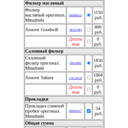
Фильтр масляный
Фильтр
1150
масляный оригинал.
MZ690115
руб.
Mitsubishi
800
Аналог Goodwill
OG521HQ
руб.
Деталь
0
моя
руб.
Салонный фильтр
Салонный
1850
фильтр оригинал.
7803A005
руб.
Mitsubishi
1004
Аналог Sakura
CAC18120
руб.
Деталь
0
моя
руб.
Прокладки
Прокладка сливной
54
пробки оригинал.
MD050317
руб.
Mitsubishi
Общая сумма