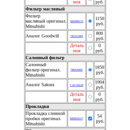
моя
руб.
Фильтр масляный
Фильтр
1150
масляный оригинал.
MZ690115
руб.
Mitsubishi
800
Аналог Goodwill
OG521HQ
руб.
Деталь
0
моя
руб.
Салонный фильтр
Салонный
1850
фильтр оригинал.
7803A005
руб.
Mitsubishi
1004
Аналог Sakura
CAC18120
руб.
Деталь
0
моя
руб.
Прокладки
Прокладка сливной
54
пробки оригинал.
MD050317
руб.
Mitsubishi