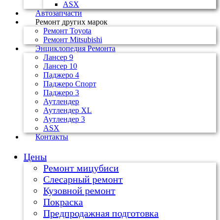
ASX
Автозапчасти
Ремонт других марок
Ремонт Toyota
Ремонт Mitsubishi
Энциклопедия Ремонта
Лансер 9
Лансер 10
Паджеро 4
Паджеро Спорт
Паджеро 3
Аутлендер
Аутлендер ХL
Аутлендер 3
ASX
Контакты
Цены
Ремонт мицубиси
Слесарный ремонт
Кузовной ремонт
Покраска
Предпродажная подготовка