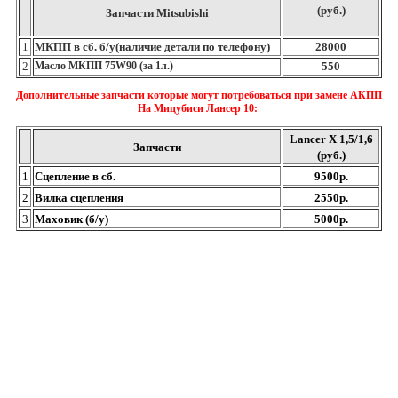
(руб.)
Запчасти Mitsubishi
1
МКПП в сб. б/у(наличие детали по телефону)
28000
2
Масло MКПП 75W90 (за 1л.)
550
Дополнительные запчасти которые могут потребоваться при замене АКПП
На Мицубиси Лансер 10:
Lancer X 1,5/1,6
Запчасти
(руб.)
1
Сцепление в сб.
9500р.
2
Вилка сцепления
2550р.
3
Маховик (б/у)
5000р.