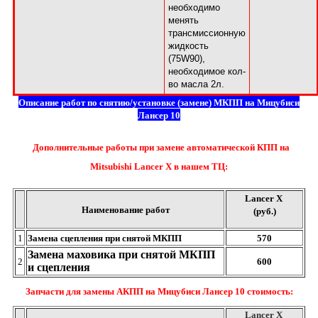
необходимо
менять
трансмиссионную
жидкость
(75W90),
необходимое кол-
во масла 2л.
Описание работ по снятию/установке (замене) МКПП на Мицубиси
Лансер 10
Дополнительные работы при замене автоматической КПП на
Mitsubishi Lancer X в нашем TЦ:
Lancer X
Наименование работ
(руб.)
1
Замена сцепления при снятой МКПП
570
Замена маховика при снятой МКПП
2
600
и сцепления
Запчасти для замены АКПП на Мицубиси Лансер 10 стоимость:
Lancer X