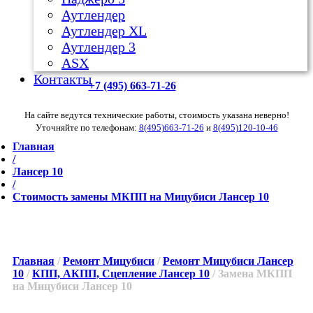
Аутлендер
Аутлендер ХL
Аутлендер 3
ASX
Контакты
+7 (495) 663-71-26
На сайте ведутся технические работы, стоимость указана неверно!
Уточняйте по телефонам:
8(495)663-71-26
и
8(495)120-10-46
Главная
/
Лансер 10
/
Стоимость замены МКПП на Мицубиси Лансер 10
Главная
/
Ремонт Мицубиси
/
Ремонт Мицубиси Лансер
10
/
КПП, АКПП, Сцепление Лансер 10
/ Замена МКПП
на Мицубиси Лансер 10