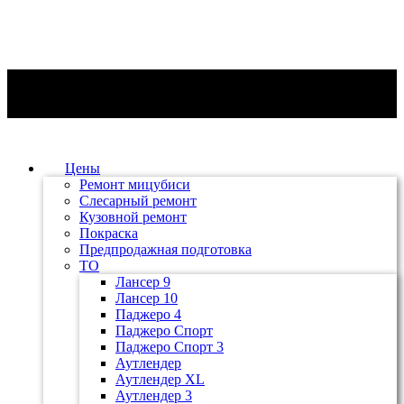
Цены
Ремонт мицубиси
Слесарный ремонт
Кузовной ремонт
Покраска
Предпродажная подготовка
ТО
Лансер 9
Лансер 10
Паджеро 4
Паджеро Спорт
Паджеро Спорт 3
Аутлендер
Аутлендер ХL
Аутлендер 3