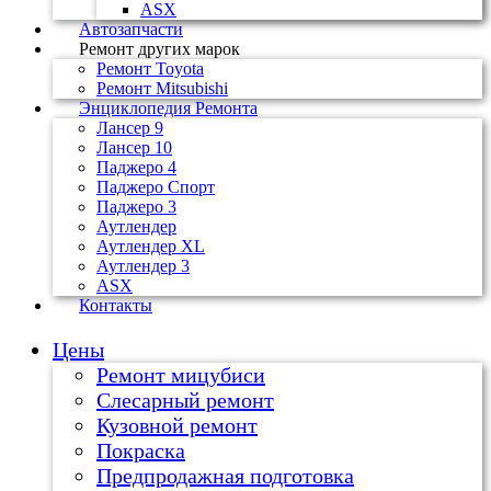
ASX
Автозапчасти
Ремонт других марок
Ремонт Toyota
Ремонт Mitsubishi
Энциклопедия Ремонта
Лансер 9
Лансер 10
Паджеро 4
Паджеро Спорт
Паджеро 3
Аутлендер
Аутлендер ХL
Аутлендер 3
ASX
Контакты
Цены
Ремонт мицубиси
Слесарный ремонт
Кузовной ремонт
Покраска
Предпродажная подготовка