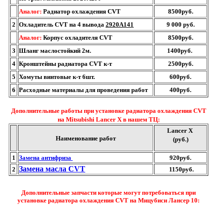
Аналог:
Радиатор охлаждения CVT
8500руб.
2
Охладитель CVT на 4 вывода
2920A141
9 000 руб.
Аналог:
Корпус охладителя CVT
8500руб.
3
Шланг маслостойкий 2м.
1400руб.
4
Кронштейны радиатора CVT к-т
2500руб.
5
Хомуты винтовые к-т 6шт.
600руб.
6
Расходные материалы для проведения работ
400руб.
Дополнительные работы при установке радиатора охлаждения CVT
на Mitsubishi Lancer X в нашем TЦ:
Lancer X
Наименование работ
(руб.)
1
Замена антифриза
920руб.
Замена масла CVT
2
1150руб.
Дополнительные запчасти которые могут потребоваться при
установке радиатора охлаждения CVT на Мицубиси Лансер 10: