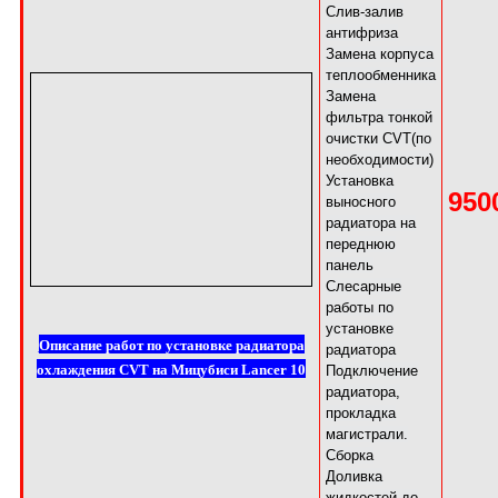
Слив-залив
антифриза
Замена корпуса
теплообменника
Замена
фильтра тонкой
очистки CVT(по
необходимости)
Установка
950
выносного
радиатора на
переднюю
панель
Слесарные
работы по
установке
Описание работ по установке радиатора
радиатора
охлаждения CVT на Мицубиси Lancer 10
Подключение
радиатора,
прокладка
магистрали.
Сборка
Доливка
жидкостей до