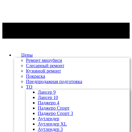
Цены
Ремонт мицубиси
Слесарный ремонт
Кузовной ремонт
Покраска
Предпродажная подготовка
ТО
Лансер 9
Лансер 10
Паджеро 4
Паджеро Спорт
Паджеро Спорт 3
Аутлендер
Аутлендер ХL
Аутлендер 3