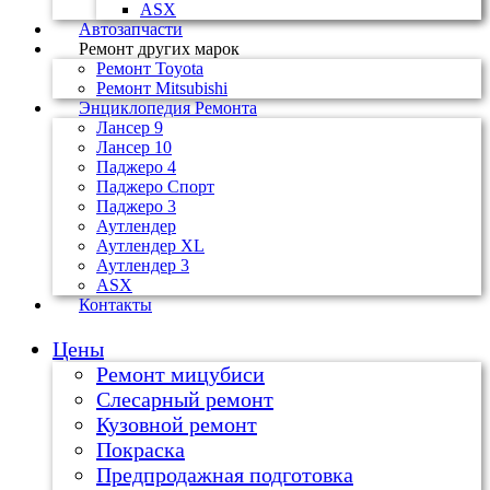
ASX
Автозапчасти
Ремонт других марок
Ремонт Toyota
Ремонт Mitsubishi
Энциклопедия Ремонта
Лансер 9
Лансер 10
Паджеро 4
Паджеро Спорт
Паджеро 3
Аутлендер
Аутлендер ХL
Аутлендер 3
ASX
Контакты
Цены
Ремонт мицубиси
Слесарный ремонт
Кузовной ремонт
Покраска
Предпродажная подготовка