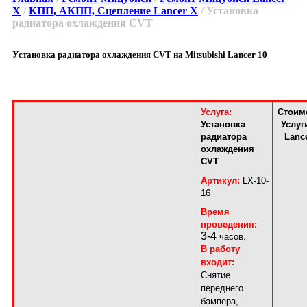
X
/
КПП, АКПП, Сцепление Lancer X
/ Установка
радиатора охлаждения CVT
Установка радиатора охлаждения CVT на Mitsubishi Lancer 10
Услуга:
Стоим
Установка
Услуг
радиатора
Lance
охлаждения
CVT
Артикул:
LX
-10-
16
Время
проведения:
3-4
часов.
В работу
входит:
Снятие
переднего
бампера,