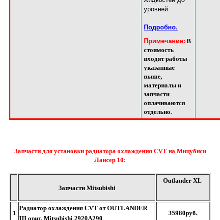
уровней.
Подробно.
Примечание:
В
стоимость
входят работы
указанные
выше,
материалы и
запчасти
оплачиваются
отдельно.
Запчасти для установки радиатора охлаждения CVT на Мицубиси
Лансер 10:
Outlander XL
Запчасти Mitsubishi
Радиатор охлаждения CVT от OUTLANDER
1
35980руб.
III ориг. Mitsubishi 2920A290