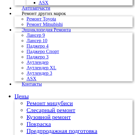
ASX
Автозапчасти
Ремонт других марок
Ремонт Toyota
Ремонт Mitsubishi
Энциклопедия Ремонта
Лансер 9
Лансер 10
Паджеро 4
Паджеро Спорт
Паджеро 3
Аутлендер
Аутлендер ХL
Аутлендер 3
ASX
Контакты
Цены
Ремонт мицубиси
Слесарный ремонт
Кузовной ремонт
Покраска
Предпродажная подготовка