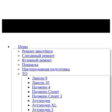
Цены
Ремонт мицубиси
Слесарный ремонт
Кузовной ремонт
Покраска
Предпродажная подготовка
ТО
Лансер 9
Лансер 10
Паджеро 4
Паджеро Спорт
Паджеро Спорт 3
Аутлендер
Аутлендер ХL
Аутлендер 3