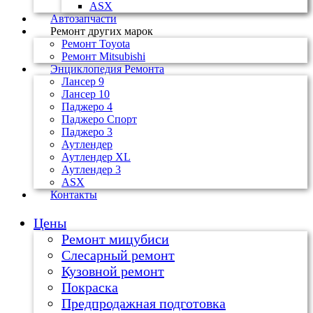
ASX
Автозапчасти
Ремонт других марок
Ремонт Toyota
Ремонт Mitsubishi
Энциклопедия Ремонта
Лансер 9
Лансер 10
Паджеро 4
Паджеро Спорт
Паджеро 3
Аутлендер
Аутлендер ХL
Аутлендер 3
ASX
Контакты
Цены
Ремонт мицубиси
Слесарный ремонт
Кузовной ремонт
Покраска
Предпродажная подготовка