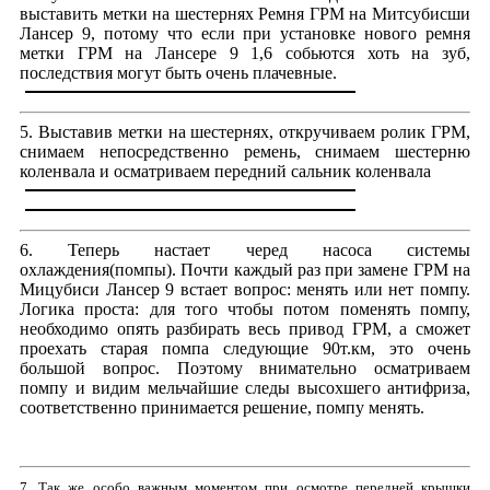
выставить метки на шестернях Ремня ГРМ на Митсубисши
Лансер 9, потому что если при установке нового ремня
метки ГРМ на Лансере 9 1,6 собьются хоть на зуб,
последствия могут быть очень плачевные.
5. Выставив метки на шестернях, откручиваем ролик ГРМ,
снимаем непосредственно ремень, снимаем шестерню
коленвала и осматриваем передний сальник коленвала
6. Теперь настает черед насоса системы
охлаждения(помпы). Почти каждый раз при замене ГРМ на
Мицубиси Лансер 9 встает вопрос: менять или нет помпу.
Логика проста: для того чтобы потом поменять помпу,
необходимо опять разбирать весь привод ГРМ, а сможет
проехать старая помпа следующие 90т.км, это очень
большой вопрос. Поэтому внимательно осматриваем
помпу и видим мельчайшие следы высохшего антифриза,
соответственно принимается решение, помпу менять.
7. Так же особо важным моментом при осмотре передней крышки