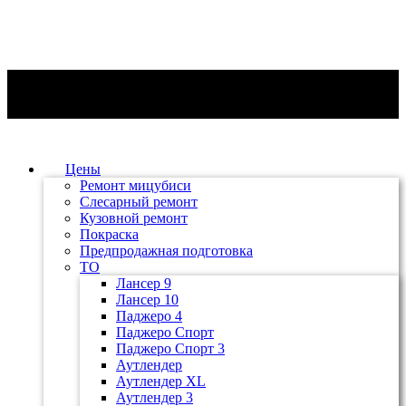
Цены
Ремонт мицубиси
Слесарный ремонт
Кузовной ремонт
Покраска
Предпродажная подготовка
ТО
Лансер 9
Лансер 10
Паджеро 4
Паджеро Спорт
Паджеро Спорт 3
Аутлендер
Аутлендер ХL
Аутлендер 3