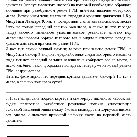
двигателя (корпус масляного насоса) на который необходимо обращать
внимание при разобранном ремне ГРМ, является наличие моторного
масла. Источником
течи
масла на передней крышки двигателя 1,6 у
Мицубиси Лансера 9
, как в последствии с опытом выяснилось, может
быть не только передний сальник коленвала, а также (и это гораздо
чаще) какое-то маленькое уплотнительное резиновое колечко под
масленым насосом, корпус которого мы и видим в качестве передней
крышки двигателя при снятом ремне ГРМ
.
И вот тут самый важный момент, многие при замене ремня ГРМ на
Мицубиси Лансер 9 видя на передней стенке следы моторного масла, не
глядя меняют передний сальник коленвала и собирают все на место, а
масло как был
о так и продолжает попадать, теперь уже на новый ремень
ГРМ, разрушает его.
На этих фото видно, что передняя крышка двигателя Лансер 9 1,6 вся в
масле, а сальник коленвала сухой.
8. И вот когда, сняв поддон картера и сам корпус масленого насоса, мы
видим полностью задубевшее резиновое колечко уплотняющее
основной масленый канал между блоком цилиндров и корпусом насоса,
вот оно-то и является причиной наличия масла на передней части
двигателя.