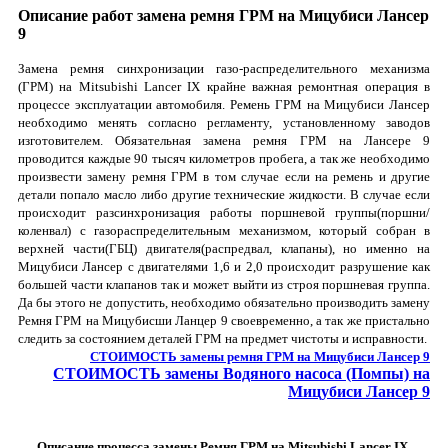
Описание работ замена ремня ГРМ на Мицубиси Лансер
9
Замена ремня синхронизации газо-распределительного механизма
(ГРМ) на Mitsubishi Lancer IX крайне важная ремонтная операция в
процессе эксплуатации автомобиля. Ремень ГРМ на Мицубиси Лансер
необходимо менять согласно регламенту, установленному заводов
изготовителем. Обязательная замена ремня ГРМ на Лансере 9
проводится каждые 90 тысяч километров пробега, а так же необходимо
произвести замену ремня ГРМ в том случае если на ремень и другие
детали попало масло либо другие технические жидкости. В случае если
происходит разсинхронизация работы поршневой группы(поршни/
коленвал) с газораспределительным механизмом, который собран в
верхней части(ГБЦ) двигателя(распредвал, клапаны), но именно на
Мицубиси Лансер с двигателями 1,6 и 2,0 происходит разрушение как
большей части клапанов так и может выйти из строя поршневая группа.
Да бы этого не допустить, необходимо обязательно производить замену
Ремня ГРМ на Мицубисши Ланцер 9 своевременно, а так же пристально
следить за состоянием деталей ГРМ на предмет чистоты и исправности.
СТОИМОСТЬ замены ремня ГРМ на Мицубиси Лансер 9
СТОИМОСТЬ замены Водяного насоса (Помпы) на
Мицубиси Лансер 9
Описание процесса замены Ремня ГРМ на Mitsubishi Lancer IX.