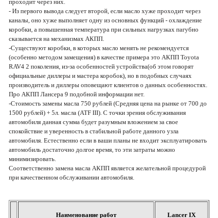
проходит через них.
- Из первого вывода следует второй, если масло хуже проходит через
каналы, оно хуже выполняет одну из основных функций - охлаждение
коробки, а повышенная температура при сильных нагрузках пагубно
сказывается на механизмах АКПП.
-Существуют коробки, в которых масло менять не рекомендуется
(особенно методом замещения) в качестве примера это АКПП Toyota
RAV4 2 поколения, из-за особенностей устройства(об этом говорят
официальные диллеры и мастера коробок), но в подобных случаях
производитель и диллеры оповещают клиентов о данных особенностях.
Про АКПП Лансера 9 подобной информации нет.
-Стоимость замены масла 750 рублей (Средняя цена на рынке от 700 до
1500 рублей) + 5л. масла (ATF III). С точки зрения обслуживания
автомобиля данная сумма будет разумным вложением за свое
спокойствие и уверенность в стабильной работе данного узла
автомобиля. Естественно если в ваши планы не входит эксплуатировать
автомобиль достаточно долгое время, то эти затраты можно
минимизировать.
Соответственно замена масла АКПП является желательной процедурой
при качественном обслуживании автомобиля.
Наименование работ
Lancer IX