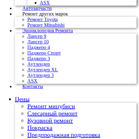
ASX
Автозапчасти
Ремонт других марок
Ремонт Toyota
Ремонт Mitsubishi
Энциклопедия Ремонта
Лансер 9
Лансер 10
Паджеро 4
Паджеро Спорт
Паджеро 3
Аутлендер
Аутлендер ХL
Аутлендер 3
ASX
Контакты
Цены
Ремонт мицубиси
Слесарный ремонт
Кузовной ремонт
Покраска
Предпродажная подготовка