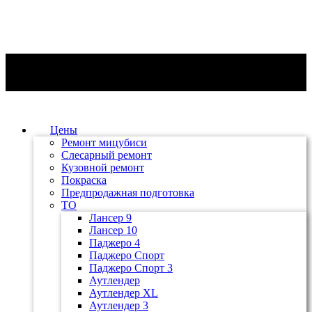
Цены
Ремонт мицубиси
Слесарный ремонт
Кузовной ремонт
Покраска
Предпродажная подготовка
ТО
Лансер 9
Лансер 10
Паджеро 4
Паджеро Спорт
Паджеро Спорт 3
Аутлендер
Аутлендер ХL
Аутлендер 3