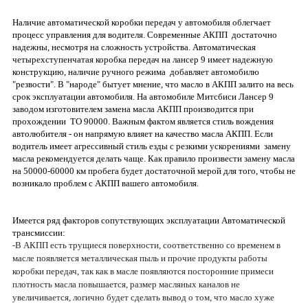
Наличие автоматической коробки передач у автомобиля облегчает
процесс управления для водителя. Современные АКПП достаточно
надежны, несмотря на сложность устройства. Автоматическая
четырехступенчатая коробка передач на лансер 9 имеет надежную
конструкцию, наличие ручного режима добавляет автомобилю
"резвости". В "народе" бытует мнение, что масло в АКПП залито на весь
срок эксплуатации автомобиля. На автомобиле Митсбиси Лансер 9
заводом изготовителем замена масла АКПП производится при
прохождении ТО 90000. Важным фактом является стиль вождения
автолюбителя - он напрямую влияет на качество масла АКПП. Если
водитель имеет агрессивный стиль езды с резкими ускорениями замену
масла рекомендуется делать чаще. Как правило произвести замену масла
на 50000-60000 км пробега будет достаточной мерой для того, чтобы не
возникало проблем с АКПП вашего автомобиля.
Имеется ряд факторов сопутствующих эксплуатации Автоматической
трансмиссии:
-В АКПП есть трущиеся поверхности, соответственно со временем в
масле появляется металлическая пыль и прочие продукты работы
коробки передач, так как в масле появляются посторонние примеси
плотность масла повышается, размер масляных каналов не
увеличивается, логично будет сделать вывод о том, что масло хуже