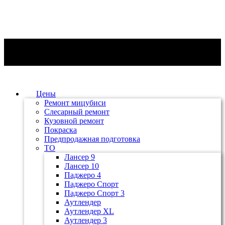
Цены
Ремонт мицубиси
Слесарный ремонт
Кузовной ремонт
Покраска
Предпродажная подготовка
ТО
Лансер 9
Лансер 10
Паджеро 4
Паджеро Спорт
Паджеро Спорт 3
Аутлендер
Аутлендер ХL
Аутлендер 3