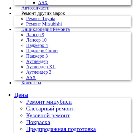
ASX
Автозапчасти
Ремонт других марок
Ремонт Toyota
Ремонт Mitsubishi
Энциклопедия Ремонта
Лансер 9
Лансер 10
Паджеро 4
Паджеро Спорт
Паджеро 3
Аутлендер
Аутлендер ХL
Аутлендер 3
ASX
Контакты
Цены
Ремонт мицубиси
Слесарный ремонт
Кузовной ремонт
Покраска
Предпродажная подготовка