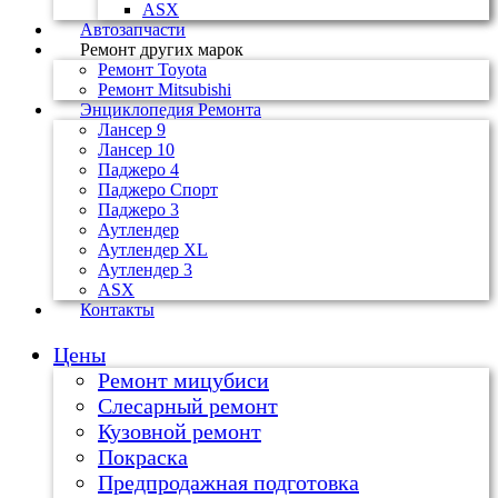
ASX
Автозапчасти
Ремонт других марок
Ремонт Toyota
Ремонт Mitsubishi
Энциклопедия Ремонта
Лансер 9
Лансер 10
Паджеро 4
Паджеро Спорт
Паджеро 3
Аутлендер
Аутлендер ХL
Аутлендер 3
ASX
Контакты
Цены
Ремонт мицубиси
Слесарный ремонт
Кузовной ремонт
Покраска
Предпродажная подготовка