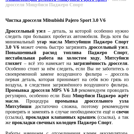
дросселя Мицубиси Паджеро Спорт
Чистка дросселя Mitsubishi Pajero Sport 3.0 V6
Дроссельный узел
– деталь, за которой особенно нужно
следить при больших пробегах автомобиля. Ведь хотя бы
минимальный
угар масла Митсубиши Паджеро Спорт
3.0 V6
может очень быстро загрязнять
дроссельный узел
.
Повышенный расход топлива Паджеро Спорт
,
нестабильная работа на холостом ходу
,
Митсубиси
глохнет
– всё это намекает на
загрязнённость дросселя
.
Особенно стоит за нём следить, если Вы не заботитесь о
своевременной замене воздушного фильтра – дроссель
первая деталь, которая принимает на себя всю грязь из
воздуха, в следствии загрязнённого воздушного фильтра.
Промывка дросселя MPS V6 3.0
рекомендуем проводить
регулярно, особенно если Ваш
Мицубиси Паджеро жрёт
масло
. Процедура
промывка дроссельного узла
Митсубиши
достаточно сложна, поэтому рекомендуем
проверять и заменять в случае необходимости ещё и
свечи
(ссылка),
прокладки клапанных крышек
(ссылка), а так
же
прокладки свечных колодцев Паджеро Спорт
.
Работы начинаем с отсоединения клемм аккумулятора.