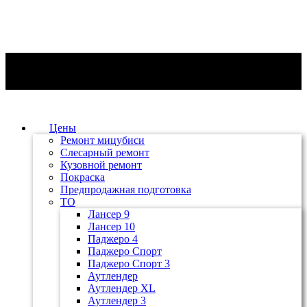
Цены
Ремонт мицубиси
Слесарный ремонт
Кузовной ремонт
Покраска
Предпродажная подготовка
ТО
Лансер 9
Лансер 10
Паджеро 4
Паджеро Спорт
Паджеро Спорт 3
Аутлендер
Аутлендер ХL
Аутлендер 3