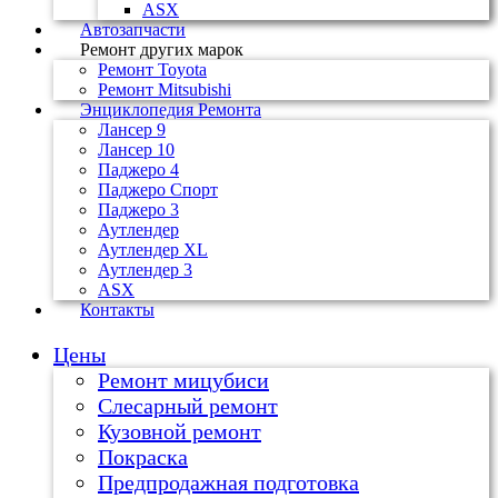
ASX
Автозапчасти
Ремонт других марок
Ремонт Toyota
Ремонт Mitsubishi
Энциклопедия Ремонта
Лансер 9
Лансер 10
Паджеро 4
Паджеро Спорт
Паджеро 3
Аутлендер
Аутлендер ХL
Аутлендер 3
ASX
Контакты
Цены
Ремонт мицубиси
Слесарный ремонт
Кузовной ремонт
Покраска
Предпродажная подготовка