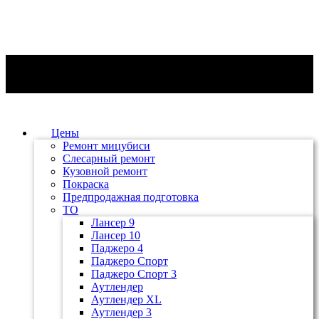
Цены
Ремонт мицубиси
Слесарный ремонт
Кузовной ремонт
Покраска
Предпродажная подготовка
ТО
Лансер 9
Лансер 10
Паджеро 4
Паджеро Спорт
Паджеро Спорт 3
Аутлендер
Аутлендер ХL
Аутлендер 3