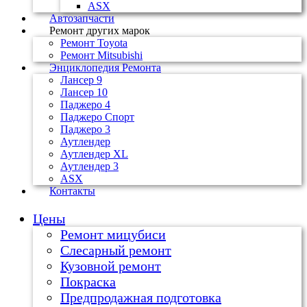
ASX
Автозапчасти
Ремонт других марок
Ремонт Toyota
Ремонт Mitsubishi
Энциклопедия Ремонта
Лансер 9
Лансер 10
Паджеро 4
Паджеро Спорт
Паджеро 3
Аутлендер
Аутлендер ХL
Аутлендер 3
ASX
Контакты
Цены
Ремонт мицубиси
Слесарный ремонт
Кузовной ремонт
Покраска
Предпродажная подготовка