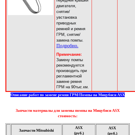
передней крышки
двигателя,
снятие/
увстановка
приводных
ремней и ремня
ГРМ, снятие/
замена помпы.
Подробно.
Примечание:
Замену помпы
рекомендуется
производить при
регламентной
замене ремня
ГРМ на 90тыс.км.
Описание работ по замене ремня ГРМ/Помпы на Мицубиси ASX
Запчасти материалы для замены помпы на Мицубиси ASX
стоимость:
ASX
ASX
Запчасти Mitsubishi
(руб.)
(руб.)