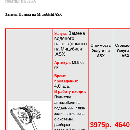
помпы на ASX
Замена Помпы на Mitsubishi ASX
Замена
Услуга:
водяного
насоса(помпы)
Стоимость
Стоимо
на Мицубиси
Услуги на
Услуги
ASX
ASX
ASX
Артикул:
ML9-03-
05
Время
проведения:
4,0
часа.
В работу входит:
Поднятие
автомобиля на
подъемник, слив/
залив
антифриза
с системы,
3975р.
4640
разборка