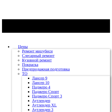
Цены
Ремонт мицубиси
Слесарный ремонт
Кузовной ремонт
Покраска
Предпродажная подготовка
ТО
Лансер 9
Лансер 10
Паджеро 4
Паджеро Спорт
Паджеро Спорт 3
Аутлендер
Аутлендер ХL
Аутлендер 3