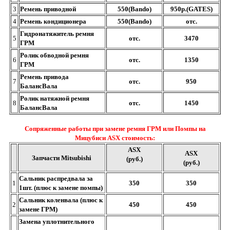
3
Ремень приводной
550(Bando)
950р.(GATES)
4
Ремень кондиционера
550
(Bando)
отс.
Гидронатяжитель ремня
5
отс.
3470
ГРМ
Ролик обводной ремня
6
отс.
1350
ГРМ
Ремень привода
7
отс.
950
БалансВала
Ролик натяжной ремня
8
отс.
1450
БалансВала
Сопряженные работы при замене ремня ГРМ или Помпы на
Мицубиси ASX стоимость:
ASX
ASX
Запчасти Mitsubishi
(руб.)
(руб.)
Сальник распредвала за
1
350
350
1шт. (плюс к замене помпы)
Сальник коленвала (плюс к
2
450
450
замене ГРМ)
Замена уплотнительного