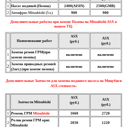
1
Насос водяной (Помпа)
2400(AISIN)
2500(GMB)
2
Антифриз Mitsubishi (5л.)
900
900
Дополнительные работы при замене Помпы на Mitsubishi ASX в
нашем TЦ:
ASX
ASX
Наименование работ
(руб.)
(руб.)
Замена ремня ГРМ(при
1
включено
включено
замене помпы)
Замена приводных ремней
2
включено
включено
(2шт.) (при замене помпы)
Дополнительные
Запчасти для замены водяного насоса на Мицубиси
ASX стоимость:
ASX
ASX
Запчасти Mitsubishi
(руб.)
(руб.)
1
Ремень ГРМ
Mitsubishi
1660
2720
Ролик ремня ГРМ ориг.
2
2050
1220
Mitsubishi