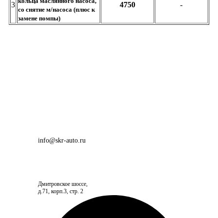
кольца маслянного насоса,
3
4750
-
со снятие м/насоса (плюс к
замене помпы)
info@skr-auto.ru
Дмитровское шоссе,
д.71, корп.3, стр. 2