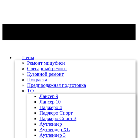
Цены
Ремонт мицубиси
Слесарный ремонт
Кузовной ремонт
Покраска
Предпродажная подготовка
ТО
Лансер 9
Лансер 10
Паджеро 4
Паджеро Спорт
Паджеро Спорт 3
Аутлендер
Аутлендер ХL
Аутлендер 3