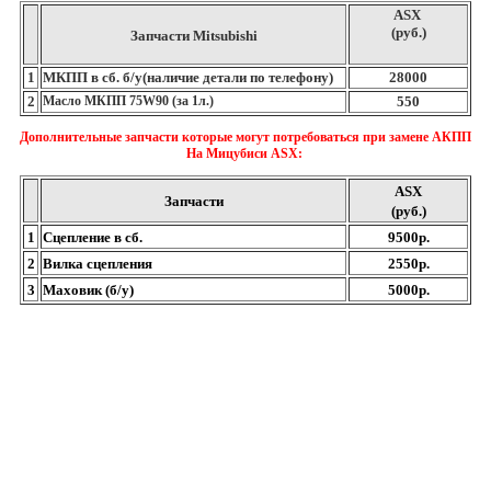
ASX
(руб.)
Запчасти Mitsubishi
1
МКПП в сб. б/у(наличие детали по телефону)
28000
2
Масло MКПП 75W90 (за 1л.)
550
Дополнительные запчасти которые могут потребоваться при замене АКПП
На Мицубиси ASX:
ASX
Запчасти
(руб.)
1
Сцепление в сб.
9500р.
2
Вилка сцепления
2550р.
3
Маховик (б/у)
5000р.