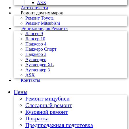
ASX
Автозапчасти
Ремонт других марок
Ремонт Toyota
Ремонт Mitsubishi
Энциклопедия Ремонта
Лансер 9
Лансер 10
Паджеро 4
Паджеро Спорт
Паджеро 3
Аутлендер
Аутлендер ХL
Аутлендер 3
ASX
Контакты
Цены
Ремонт мицубиси
Слесарный ремонт
Кузовной ремонт
Покраска
Предпродажная подготовка