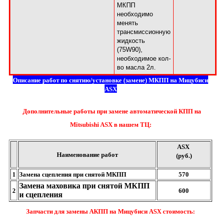
МКПП
необходимо
менять
трансмиссионную
жидкость
(75W90),
необходимое кол-
во масла 2л.
Описание работ по снятию/установке (замене) МКПП на Мицубиси
ASX
Дополнительные работы при замене автоматической КПП на
Mitsubishi ASX в нашем TЦ:
ASX
Наименование работ
(руб.)
1
Замена сцепления при снятой МКПП
570
Замена маховика при снятой МКПП
2
600
и сцепления
Запчасти для замены АКПП на Мицубиси ASX стоимость: